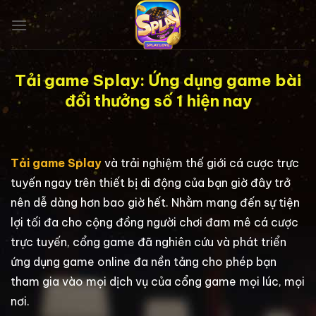
Chuyển
đến
nội
dung
Tải game Splay: Ứng dụng game bài
đổi thưởng số 1 hiện nay
Tải game Splay
và trải nghiệm thế giới cá cược trực
tuyến ngay trên thiết bị di động của bạn giờ đây trở
nên dễ dàng hơn bao giờ hết. Nhằm mang đến sự tiện
lợi tối đa cho cộng đồng người chơi đam mê cá cược
trực tuyến, cổng game đã nghiên cứu và phát triển
ứng dụng game online đa nền tảng cho phép bạn
tham gia vào mọi dịch vụ của cổng game mọi lúc, mọi
nơi.