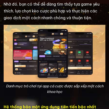
Nhờ đó, bạn có thể dễ dàng tìm thấy tựa game yêu
thích, lựa chọn kèo cược phù hợp và thực hiện các
giao dịch một cách nhanh chóng và thuận tiện.
Danh mục trò chơi tại app cá cược được sắp xếp một cách
khoa học
Hệ thống bảo mật ứng dụng tiên tiến bậc nhất