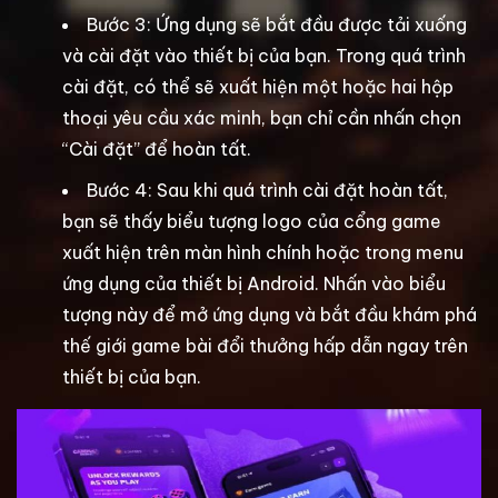
Bước 3: Ứng dụng sẽ bắt đầu được tải xuống
và cài đặt vào thiết bị của bạn. Trong quá trình
cài đặt, có thể sẽ xuất hiện một hoặc hai hộp
thoại yêu cầu xác minh, bạn chỉ cần nhấn chọn
“Cài đặt” để hoàn tất.
Bước 4: Sau khi quá trình cài đặt hoàn tất,
bạn sẽ thấy biểu tượng logo của cổng game
xuất hiện trên màn hình chính hoặc trong menu
ứng dụng của thiết bị Android. Nhấn vào biểu
tượng này để mở ứng dụng và bắt đầu khám phá
thế giới game bài đổi thưởng hấp dẫn ngay trên
thiết bị của bạn.