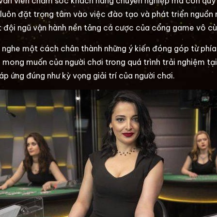
ấn viên chăm sóc khách hàng chuyên nghiệp mà còn quy tụ 
 luôn đặt trọng tâm vào việc đào tạo và phát triển nguồn 
ột đội ngũ vận hành nền tảng cá cược của cổng game vô cù
 nghe một cách chân thành những ý kiến đóng góp từ phía k
và mong muốn của người chơi trong quá trình trải nghiệm 
 ứng đúng như kỳ vọng giải trí của người chơi.