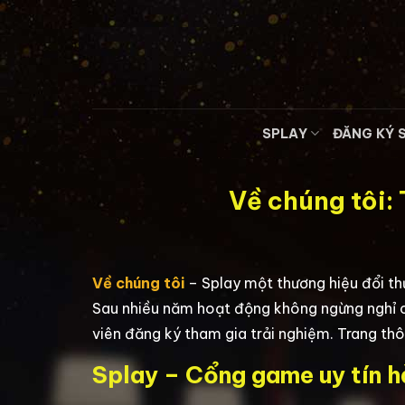
Chuyển
đến
nội
dung
SPLAY
ĐĂNG KÝ 
Về chúng tôi:
Về chúng tôi
– Splay một thương hiệu đổi th
Sau nhiều năm hoạt động không ngừng nghỉ cổ
viên đăng ký tham gia trải nghiệm. Trang thô
Splay – Cổng game uy tín 