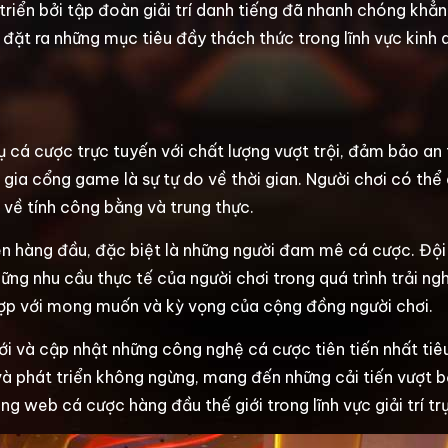
riển bởi tập đoàn giải trí danh tiếng đã nhanh chóng khẳn
ặt ra những mục tiêu đầy thách thức trong lĩnh vực kinh
 cá cược trực tuyến với chất lượng vượt trội, đảm bảo an t
 gia cổng game là sự tự do về thời gian. Người chơi có thể
về tính công bằng và trung thực.
ên hàng đầu, đặc biệt là những người đam mê cá cược. Đội
ng nhu cầu thực tế của người chơi trong quá trình trải ng
ợp với mong muốn và kỳ vọng của cộng đồng người chơi.
và cập nhật những công nghệ cá cược tiên tiến nhất tiêu b
 và phát triển không ngừng, mang đến những cải tiến vượt 
 web cá cược hàng đầu thế giới trong lĩnh vực giải trí tr