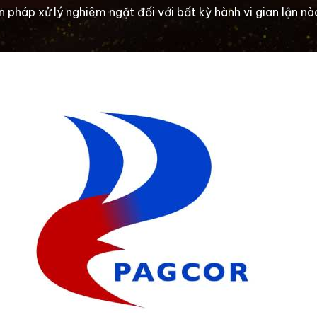
 pháp xử lý nghiêm ngặt đối với bất kỳ hành vi gian lận 