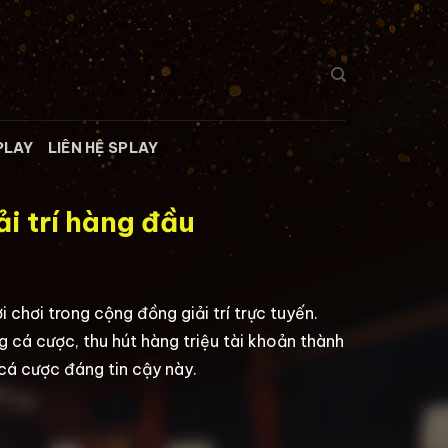
PLAY
LIÊN HỆ SPLAY
i trí hàng đầu
chơi trong cộng đồng giải trí trực tuyến.
 cá cược, thu hút hàng triệu tài khoản thành
 cá cược đáng tin cậy này.